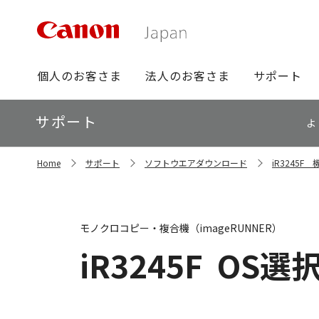
グ
個人のお客さま
法人のお客さま
サポート
ロ
ー
ロ
サポート
バ
よ
ー
ル
カ
ナ
サ
ル
Home
サポート
ソフトウエアダウンロード
iR3245
イ
ビ
ナ
ト
ビ
内
の
現
モノクロコピー・複合機（imageRUNNER）
在
位
iR3245F
OS選
置