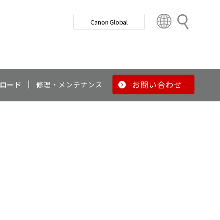
検
Canon Global
索
C
o
u
n
t
r
お問い合わせ
ロード
修理・メンテナンス
y
&
R
e
g
i
o
n