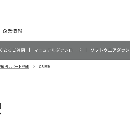
このページの本文へ
企業情報
くあるご質問
マニュアルダウンロード
ソフトウエアダウン
F 機種別サポート詳細
OS選択
択