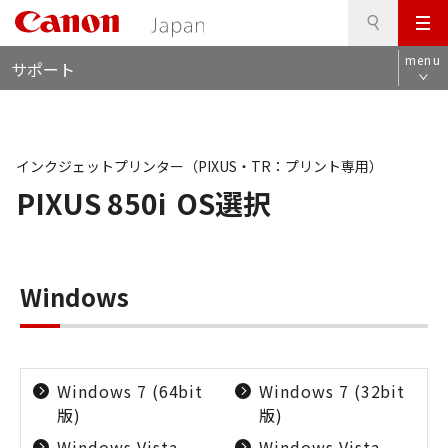
検
このページの本文へ
メ
索
ロ
ニ
menu
サポート
ー
ュ
カ
ー
ル
ナ
ビ
インクジェットプリンター（PIXUS・TR：プリント専用）
PIXUS 850i
OS選択
Windows
Windows 7 (64bit
Windows 7 (32bit
版)
版)
Windows Vista
Windows Vista