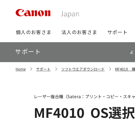
グ
個人のお客さま
法人のお客さま
サポート
ロ
ー
ロ
サポート
バ
よ
ー
ル
カ
ナ
サ
ル
Home
サポート
ソフトウエアダウンロード
MF4010
イ
ビ
ナ
ト
ビ
内
の
現
レーザー複合機（Satera：プリント・コピー・スキ
在
位
MF4010
OS選択
置