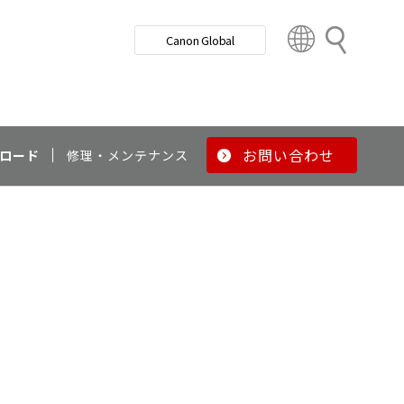
検
Canon Global
索
C
o
u
n
t
r
お問い合わせ
ロード
修理・メンテナンス
y
&
R
e
g
i
o
n