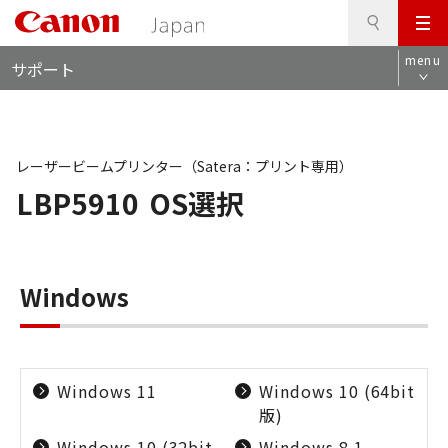
検
このページの本文へ
メ
索
ロ
ニ
menu
サポート
ー
ュ
カ
ー
ル
ナ
ビ
レーザービームプリンター（Satera：プリント専用）
LBP5910
OS選択
Windows
Windows 11
Windows 10 (64bit
版)
Windows 10 (32bit
Windows 8.1