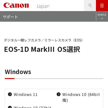
検
このページの本文へ
メ
索
ロ
ニ
menu
サポート
ー
ュ
カ
ー
ル
ナ
ビ
デジタル一眼レフカメラ／ミラーレスカメラ（EOS）
EOS-1D MarkIII
OS選択
Windows
Windows 11
Windows 10 (64bit
版)
Windows 10 (32bit