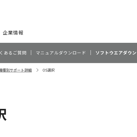
このページの本文へ
企業情報
くあるご質問
マニュアルダウンロード
ソフトウエアダウン
0 機種別サポート詳細
OS選択
）
択