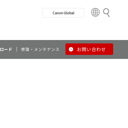
検
Canon Global
索
C
o
u
n
t
r
お問い合わせ
ロード
修理・メンテナンス
y
&
R
e
g
i
o
n