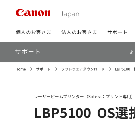
グ
個人のお客さま
法人のお客さま
サポート
ロ
ー
ロ
サポート
バ
よ
ー
ル
カ
ナ
サ
ル
Home
サポート
ソフトウエアダウンロード
LBP510
イ
ビ
ナ
ト
ビ
内
の
現
レーザービームプリンター（Satera：プリント専用
在
位
LBP5100
OS選
置