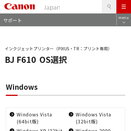
検
このページの本文へ
メ
索
ロ
ニ
menu
サポート
ー
ュ
カ
ー
ル
ナ
ビ
インクジェットプリンター（PIXUS・TR：プリント専用）
BJ F610
OS選択
Windows
Windows Vista
Windows Vista
(64bit版)
(32bit版)
Windows XP (32bit
Windows 2000