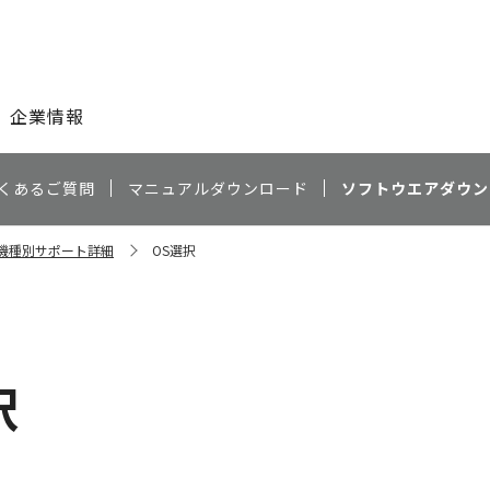
このページの本文へ
企業情報
くあるご質問
マニュアルダウンロード
ソフトウエアダウン
00 機種別サポート詳細
OS選択
択