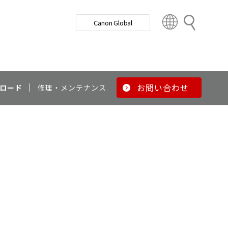
検
Canon Global
索
C
o
u
n
t
r
お問い合わせ
ロード
修理・メンテナンス
y
&
R
e
g
i
o
n