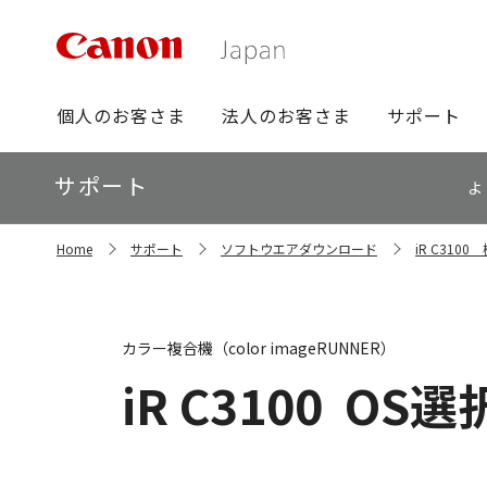
グ
個人のお客さま
法人のお客さま
サポート
ロ
ー
ロ
サポート
バ
よ
ー
ル
カ
ナ
サ
ル
Home
サポート
ソフトウエアダウンロード
iR C31
イ
ビ
ナ
ト
ビ
内
の
現
カラー複合機（color imageRUNNER）
在
位
iR C3100
OS選
置