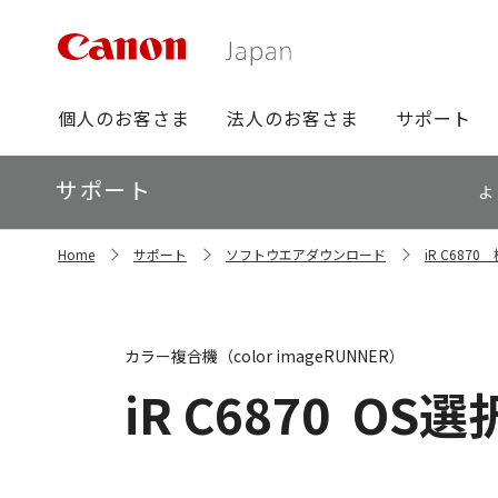
グ
個人のお客さま
法人のお客さま
サポート
ロ
ー
ロ
サポート
バ
よ
ー
ル
カ
ナ
サ
ル
Home
サポート
ソフトウエアダウンロード
iR C68
イ
ビ
ナ
ト
ビ
内
の
現
カラー複合機（color imageRUNNER）
在
位
iR C6870
OS選
置