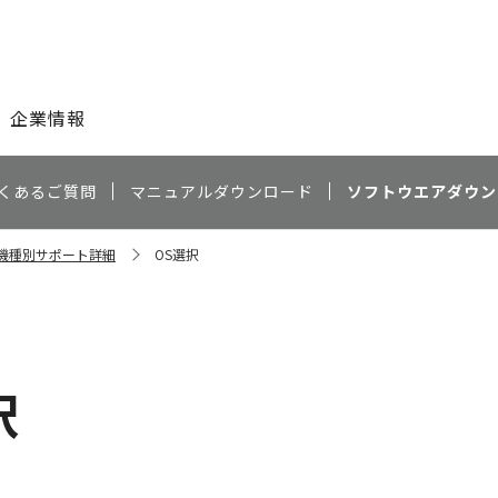
このページの本文へ
企業情報
くあるご質問
マニュアルダウンロード
ソフトウエアダウン
70 機種別サポート詳細
OS選択
択