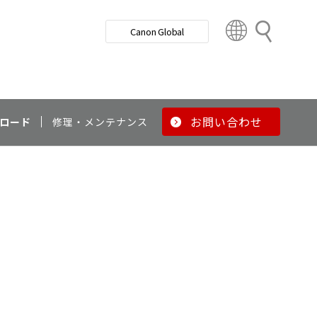
検
Canon Global
索
C
o
u
n
t
r
お問い合わせ
ロード
修理・メンテナンス
y
&
R
e
g
i
o
n