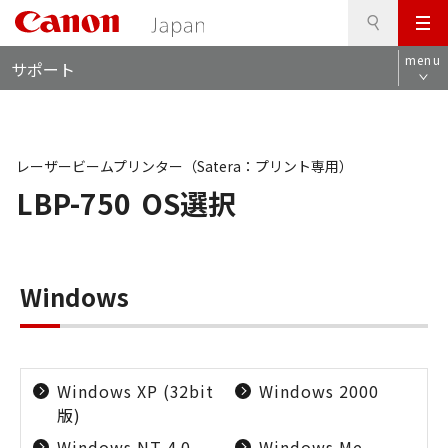
検
このページの本文へ
メ
索
ロ
ニ
menu
サポート
ー
ュ
カ
ー
ル
ナ
ビ
レーザービームプリンター（Satera：プリント専用）
LBP-750
OS選択
Windows
Windows XP (32bit
Windows 2000
版)
Windows NT 4.0
Windows Me