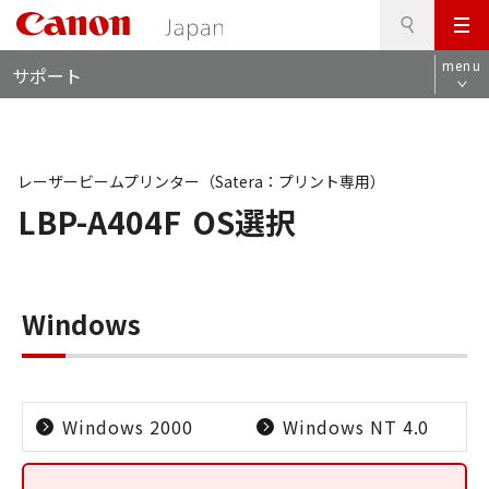
検
このページの本文へ
メ
索
ロ
ニ
menu
サポート
ー
ュ
カ
ー
ル
ナ
ビ
レーザービームプリンター（Satera：プリント専用）
LBP-A404F
OS選択
Windows
Windows 2000
Windows NT 4.0