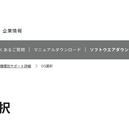
このページの本文へ
企業情報
くあるご質問
マニュアルダウンロード
ソフトウエアダウン
10 機種別サポート詳細
OS選択
）
択