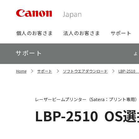
グ
個人のお客さま
法人のお客さま
サポート
ロ
ー
ロ
サポート
バ
よ
ー
ル
カ
ナ
サ
ル
Home
サポート
ソフトウエアダウンロード
LBP-25
イ
ビ
ナ
ト
ビ
内
の
現
レーザービームプリンター（Satera：プリント専用
在
位
LBP-2510
OS選
置