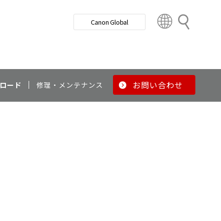
検
Canon Global
索
C
o
u
n
t
r
お問い合わせ
ロード
修理・メンテナンス
y
&
R
e
g
i
o
n