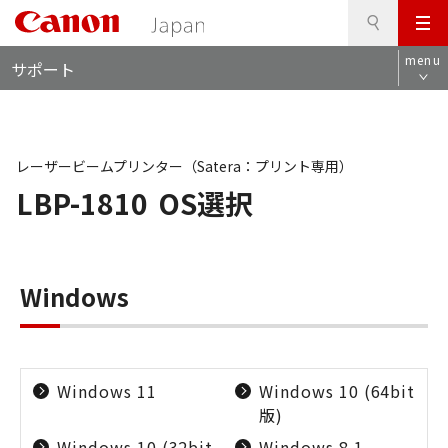
検
このページの本文へ
メ
索
ロ
ニ
menu
サポート
ー
ュ
カ
ー
ル
ナ
ビ
レーザービームプリンター（Satera：プリント専用）
LBP-1810
OS選択
Windows
Windows 11
Windows 10 (64bit
版)
Windows 10 (32bit
Windows 8.1