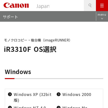
検
このページの本文へ
メ
索
ロ
ニ
menu
サポート
ー
ュ
カ
ー
ル
ナ
ビ
モノクロコピー・複合機（imageRUNNER）
iR3310F
OS選択
Windows
Windows XP (32bit
Windows 2000
版)
Windows NT 4.0
Windows Me