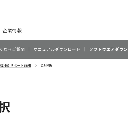
このページの本文へ
企業情報
くあるご質問
マニュアルダウンロード
ソフトウエアダウン
10 機種別サポート詳細
OS選択
）
択