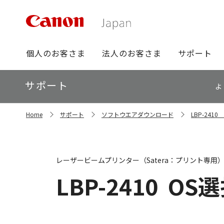
グ
個人のお客さま
法人のお客さま
サポート
ロ
ー
ロ
サポート
バ
よ
ー
ル
カ
ナ
サ
ル
Home
サポート
ソフトウエアダウンロード
LBP-24
イ
ビ
ナ
ト
ビ
内
の
現
レーザービームプリンター（Satera：プリント専用
在
位
LBP-2410
OS選
置