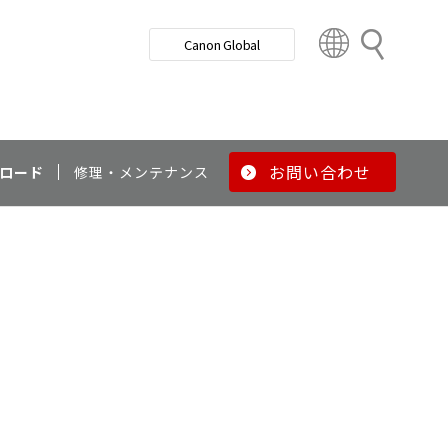
検
Canon Global
索
C
o
u
n
t
r
お問い合わせ
ロード
修理・メンテナンス
y
&
R
e
g
i
o
n