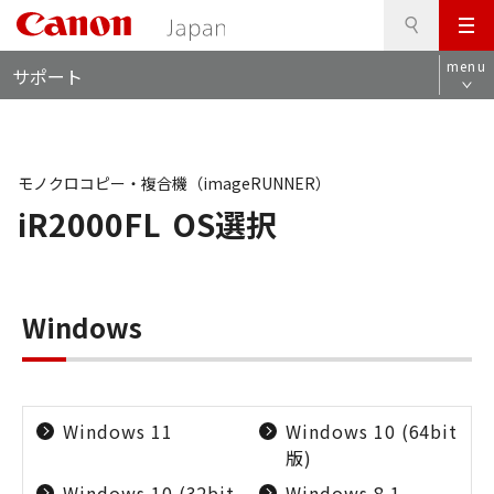
検
このページの本文へ
メ
索
ロ
ニ
menu
サポート
ー
ュ
カ
ー
ル
ナ
ビ
モノクロコピー・複合機（imageRUNNER）
iR2000FL
OS選択
Windows
Windows 11
Windows 10 (64bit
版)
Windows 10 (32bit
Windows 8.1