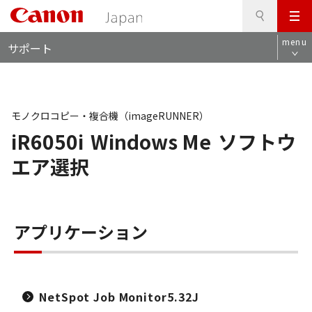
検
このページの本文へ
メ
索
ロ
ニ
menu
サポート
ー
ュ
カ
ー
ル
ナ
ビ
モノクロコピー・複合機（imageRUNNER）
iR6050i
Windows Me
ソフトウ
エア選択
アプリケーション
NetSpot Job Monitor5.32J