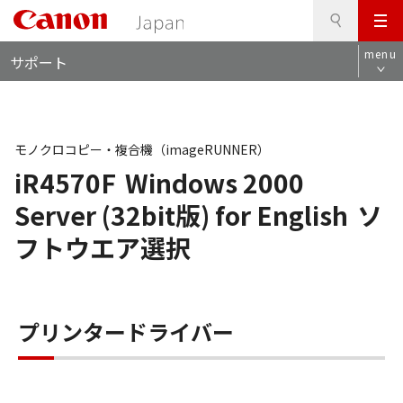
検
このページの本文へ
メ
索
ロ
ニ
menu
サポート
ー
ュ
カ
ー
ル
ナ
ビ
モノクロコピー・複合機（imageRUNNER）
iR4570F
Windows 2000
Server (32bit版) for English
ソ
フトウエア選択
プリンタードライバー