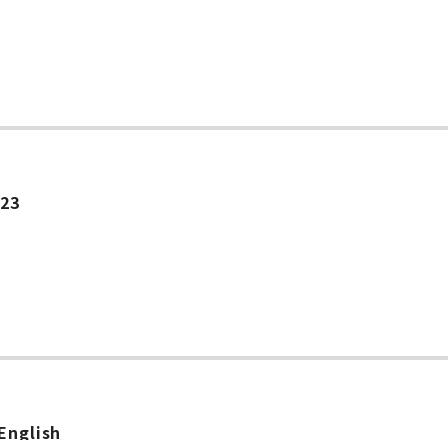
ー
.23
English