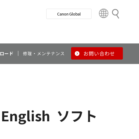
検
Canon Global
索
C
o
u
n
t
r
お問い合わせ
ロード
修理・メンテナンス
y
&
R
e
g
i
o
 English
ソフト
n