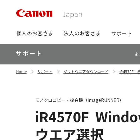
グ
個人のお客さま
法人のお客さま
サポート
ロ
ー
ロ
サポート
バ
よ
ー
ル
カ
ナ
サ
ル
Home
サポート
ソフトウエアダウンロード
iR4570
イ
ビ
ナ
ト
ビ
内
の
現
モノクロコピー・複合機（imageRUNNER）
在
位
iR4570F
Window
置
ウエア選択