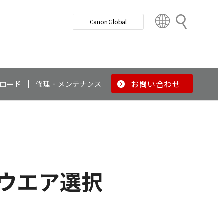
検
Canon Global
索
C
o
u
n
t
r
お問い合わせ
ロード
修理・メンテナンス
y
&
R
e
g
i
o
ウエア選択
n