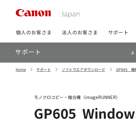
グ
個人のお客さま
法人のお客さま
サポート
ロ
ー
ロ
サポート
バ
よ
ー
ル
カ
ナ
サ
ル
Home
サポート
ソフトウエアダウンロード
GP605 
イ
ビ
ナ
ト
ビ
内
の
現
モノクロコピー・複合機（imageRUNNER）
在
位
GP605
Windows
置