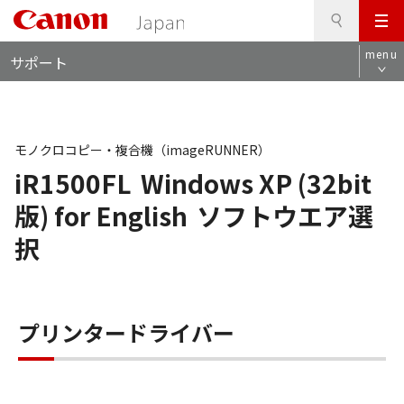
検
このページの本文へ
メ
索
ロ
ニ
menu
サポート
ー
ュ
カ
ー
ル
ナ
ビ
モノクロコピー・複合機（imageRUNNER）
iR1500FL
Windows XP (32bit
版) for English
ソフトウエア選
択
プリンタードライバー