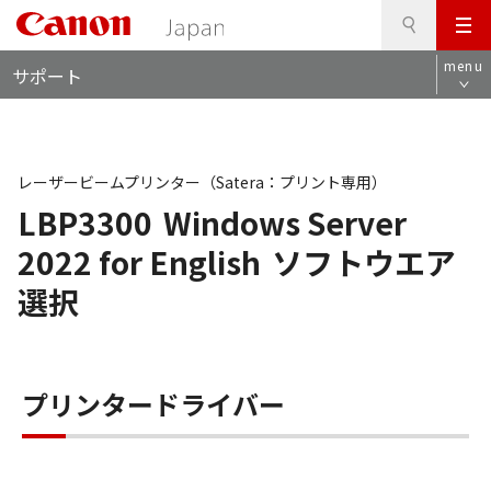
検
このページの本文へ
メ
索
ロ
ニ
menu
サポート
ー
ュ
カ
ー
ル
ナ
ビ
レーザービームプリンター（Satera：プリント専用）
LBP3300
Windows Server
2022 for English
ソフトウエア
選択
プリンタードライバー