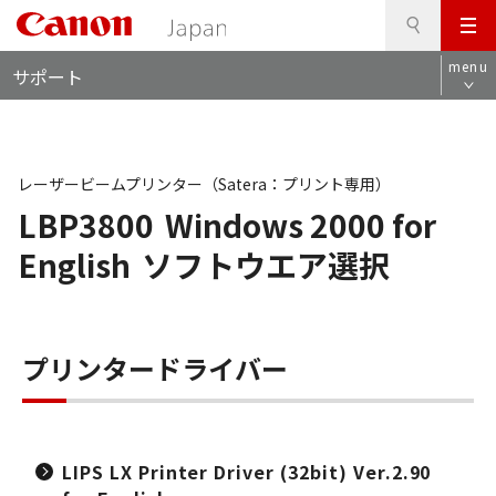
検
このページの本文へ
メ
索
ロ
ニ
menu
サポート
ー
ュ
カ
ー
ル
ナ
ビ
レーザービームプリンター（Satera：プリント専用）
LBP3800
Windows 2000 for
English
ソフトウエア選択
プリンタードライバー
LIPS LX Printer Driver (32bit) Ver.2.90