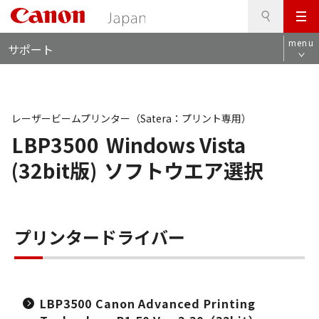
検
このページの本文へ
メ
索
ロ
ニ
menu
サポート
ー
ュ
カ
ー
ル
ナ
ビ
レーザービームプリンター（Satera：プリント専用）
LBP3500
Windows Vista
(32bit版)
ソフトウエア選択
プリンタードライバー
LBP3500 Canon Advanced Printing