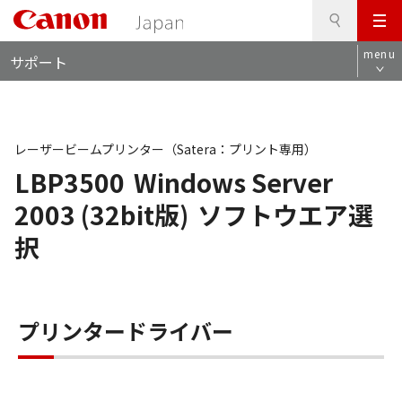
検
このページの本文へ
メ
索
ロ
ニ
menu
サポート
ー
ュ
カ
ー
ル
ナ
ビ
レーザービームプリンター（Satera：プリント専用）
LBP3500
Windows Server
2003 (32bit版)
ソフトウエア選
択
プリンタードライバー