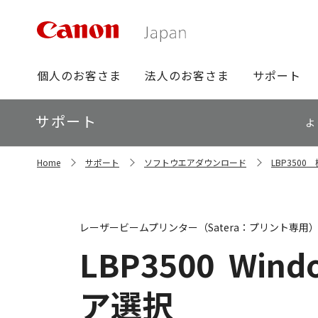
グ
個人のお客さま
法人のお客さま
サポート
ロ
ー
ロ
サポート
バ
よ
ー
ル
カ
ナ
サ
ル
Home
サポート
ソフトウエアダウンロード
LBP350
イ
ビ
ナ
ト
ビ
内
の
現
レーザービームプリンター（Satera：プリント専用
在
位
LBP3500
Windo
置
ア選択