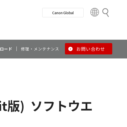
検
Canon Global
索
C
o
u
n
t
r
お問い合わせ
ロード
修理・メンテナンス
y
&
R
e
g
i
o
it版)
ソフトウエ
n