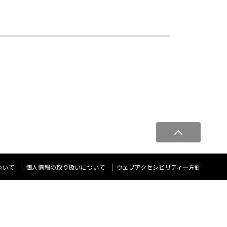
ペ
ー
ジ
ト
ついて
個人情報の取り扱いについて
ウェブアクセシビリティ―方針
ッ
プ
へ