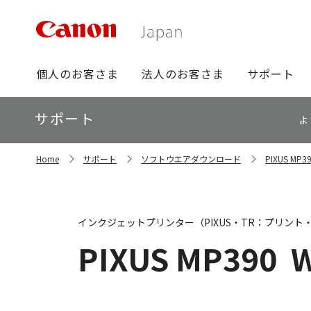
グ
個人のお客さま
法人のお客さま
サポート
ロ
ー
ロ
サポート
バ
よ
ー
ル
カ
ナ
サ
ル
Home
サポート
ソフトウエアダウンロード
PIXUS M
イ
ビ
ナ
ト
ビ
内
の
現
インクジェットプリンター（PIXUS・TR：プリント
在
位
PIXUS MP390
W
置