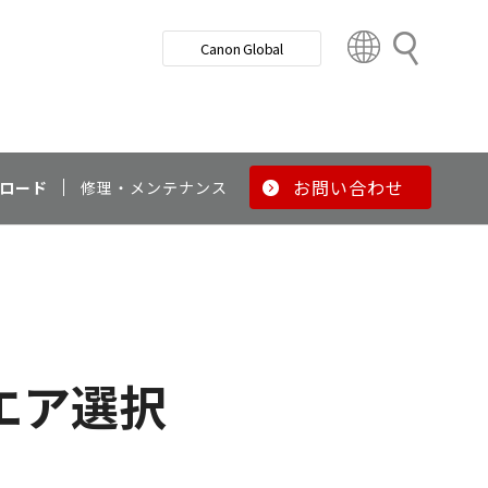
検
Canon Global
索
C
o
u
n
t
r
お問い合わせ
ロード
修理・メンテナンス
y
&
R
e
g
i
o
エア選択
n