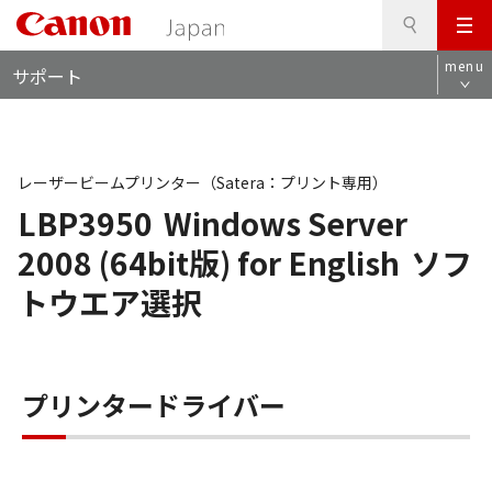
検
このページの本文へ
メ
索
ロ
ニ
menu
サポート
ー
ュ
カ
ー
ル
ナ
ビ
レーザービームプリンター（Satera：プリント専用）
LBP3950
Windows Server
2008 (64bit版) for English
ソフ
トウエア選択
プリンタードライバー