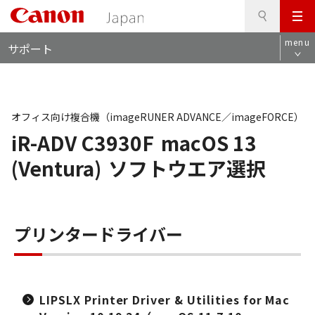
検
このページの本文へ
メ
索
ロ
ニ
menu
サポート
ー
ュ
カ
ー
ル
ナ
ビ
オフィス向け複合機（imageRUNER ADVANCE／imageFORCE）
iR-ADV C3930F
macOS 13
(Ventura)
ソフトウエア選択
プリンタードライバー
LIPSLX Printer Driver & Utilities for Mac