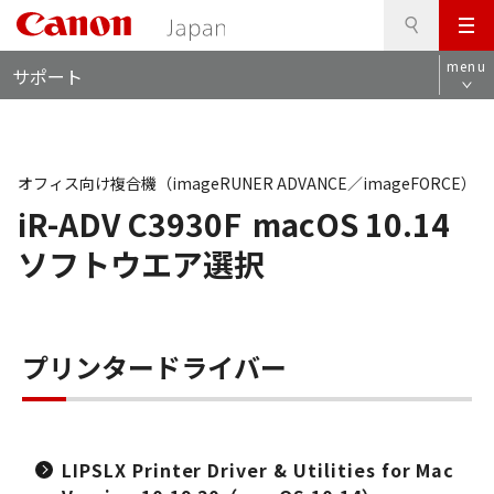
検
このページの本文へ
メ
索
ロ
ニ
menu
サポート
ー
ュ
カ
ー
ル
ナ
ビ
オフィス向け複合機（imageRUNER ADVANCE／imageFORCE）
iR-ADV C3930F
macOS 10.14
ソフトウエア選択
プリンタードライバー
LIPSLX Printer Driver & Utilities for Mac