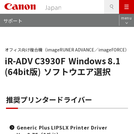
検
このページの本文へ
メ
索
ロ
ニ
menu
サポート
ー
ュ
カ
ー
ル
ナ
ビ
オフィス向け複合機（imageRUNER ADVANCE／imageFORCE）
iR-ADV C3930F
Windows 8.1
(64bit版)
ソフトウエア選択
推奨プリンタードライバー
Generic Plus LIPSLX Printer Driver