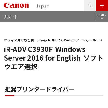
検
このページの本文へ
メ
索
ロ
ニ
menu
サポート
ー
ュ
カ
ー
ル
ナ
ビ
オフィス向け複合機（imageRUNER ADVANCE／imageFORCE）
iR-ADV C3930F
Windows
Server 2016 for English
ソフト
ウエア選択
推奨プリンタードライバー