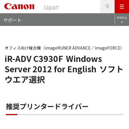
検
このページの本文へ
メ
索
ロ
ニ
menu
サポート
ー
ュ
カ
ー
ル
ナ
ビ
オフィス向け複合機（imageRUNER ADVANCE／imageFORCE）
iR-ADV C3930F
Windows
Server 2012 for English
ソフト
ウエア選択
推奨プリンタードライバー