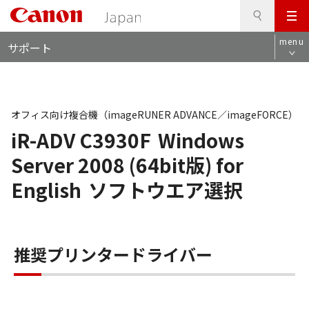
検
このページの本文へ
メ
索
ロ
ニ
menu
サポート
ー
ュ
カ
ー
ル
ナ
ビ
オフィス向け複合機（imageRUNER ADVANCE／imageFORCE）
iR-ADV C3930F
Windows
Server 2008 (64bit版) for
English
ソフトウエア選択
推奨プリンタードライバー