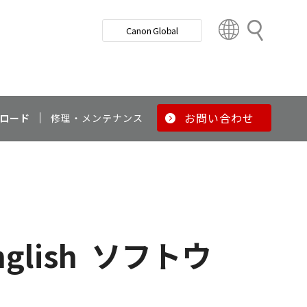
検
Canon Global
索
C
o
u
n
t
r
お問い合わせ
ロード
修理・メンテナンス
y
&
R
e
g
i
o
nglish
ソフトウ
n