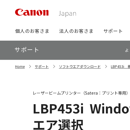
グ
個人のお客さま
法人のお客さま
サポート
ロ
ー
ロ
サポート
バ
よ
ー
ル
カ
ナ
サ
ル
Home
サポート
ソフトウエアダウンロード
LBP453
イ
ビ
ナ
ト
ビ
内
の
現
レーザービームプリンター（Satera：プリント専用
在
位
LBP453i
Window
置
エア選択