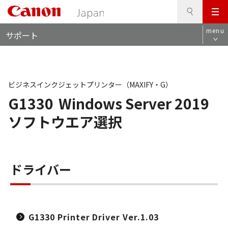
検
このページの本文へ
メ
索
ロ
ニ
menu
サポート
ー
ュ
カ
ー
ル
ナ
ビ
ビジネスインクジェットプリンター（MAXIFY・G）
G1330
Windows Server 2019
ソフトウエア選択
ドライバー
G1330 Printer Driver Ver.1.03