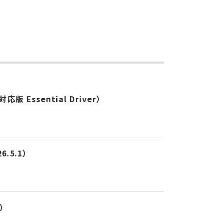
応版 Essential Driver）
26.5.1）
1）