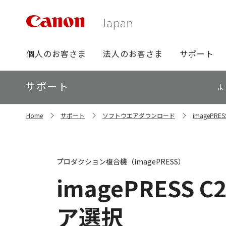
グ
個人のお客さま
法人のお客さま
サポート
ロ
ー
ロ
サポート
バ
よ
ー
ル
カ
ナ
サ
ル
Home
サポート
ソフトウエアダウンロード
imagePR
イ
ビ
ナ
ト
ビ
内
の
現
プロダクション複合機（imagePRESS）
在
位
imagePRESS C
置
ア選択