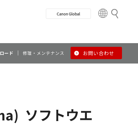
検
Canon Global
索
C
o
u
n
t
r
お問い合わせ
ロード
修理・メンテナンス
y
&
R
e
g
i
o
ma)
ソフトウエ
n