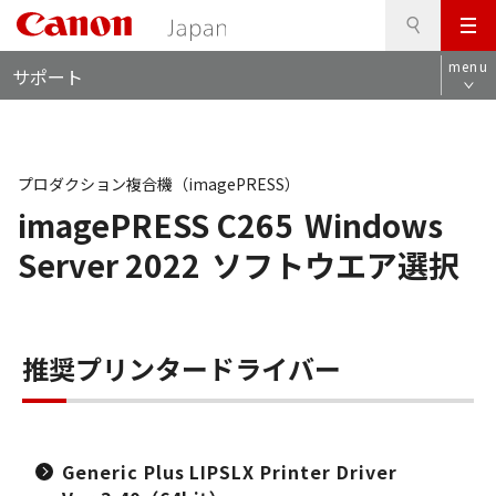
検
このページの本文へ
メ
索
ロ
ニ
menu
サポート
ー
ュ
カ
ー
ル
ナ
ビ
プロダクション複合機（imagePRESS）
imagePRESS C265
Windows
Server 2022
ソフトウエア選択
推奨プリンタードライバー
Generic Plus LIPSLX Printer Driver