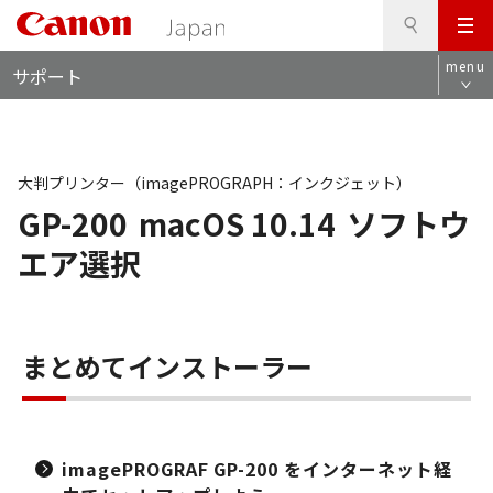
検
このページの本文へ
メ
索
ロ
ニ
menu
サポート
ー
ュ
カ
ー
ル
ナ
ビ
大判プリンター（imagePROGRAPH：インクジェット）
GP-200
macOS 10.14
ソフトウ
エア選択
まとめてインストーラー
imagePROGRAF GP-200 をインターネット経