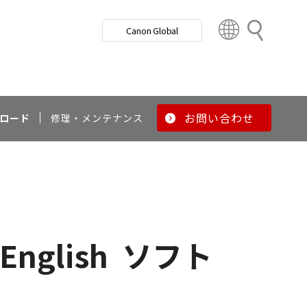
検
Canon Global
索
C
o
u
n
t
r
お問い合わせ
ロード
修理・メンテナンス
y
&
R
e
g
i
o
 English
ソフト
n