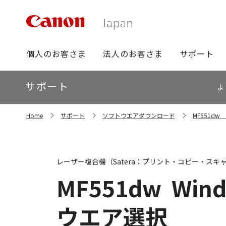
グ
個人のお客さま
法人のお客さま
サポート
ロ
ー
ロ
サポート
バ
よ
ー
ル
カ
ナ
サ
ル
Home
サポート
ソフトウエアダウンロード
MF551d
イ
ビ
ナ
ト
ビ
内
の
現
レーザー複合機（Satera：プリント・コピー・スキ
在
位
MF551dw
Wind
置
ウエア選択