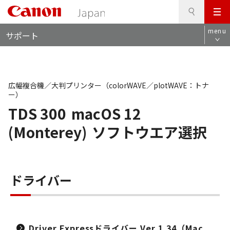
検
このページの本文へ
メ
索
ロ
ニ
menu
サポート
ー
ュ
カ
ー
ル
ナ
ビ
広幅複合機／大判プリンター（colorWAVE／plotWAVE：トナ
ー）
TDS 300
macOS 12
(Monterey)
ソフトウエア選択
ドライバー
Driver Expressドライバー Ver.1.34（Mac