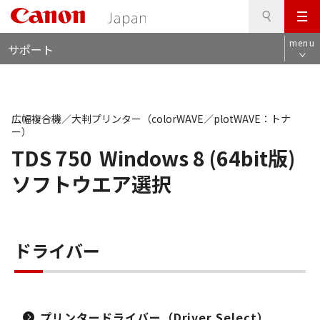
検
このページの本文へ
メ
索
ロ
ニ
menu
サポート
ー
ュ
カ
ー
ル
ナ
ビ
広幅複合機／大判プリンター（colorWAVE／plotWAVE：トナ
ー）
TDS 750
Windows 8 (64bit版)
ソフトウエア選択
ドライバー
プリンタードライバー（Driver Select）