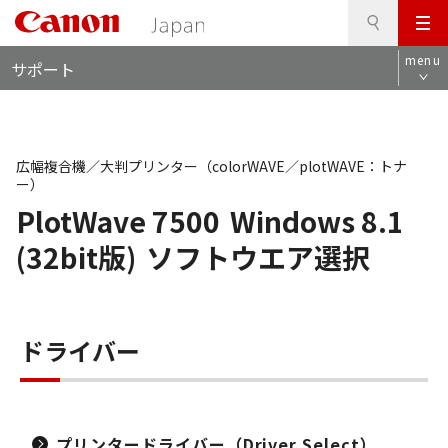
検
このページの本文へ
メ
索
ロ
ニ
menu
サポート
ー
ュ
カ
ー
ル
ナ
ビ
広幅複合機／大判プリンター（colorWAVE／plotWAVE：トナ
ー）
PlotWave 7500
Windows 8.1
(32bit版)
ソフトウエア選択
ドライバー
プリンタードライバー（Driver Select）