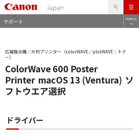
検
このページの本文へ
メ
索
ロ
ニ
menu
サポート
ー
ュ
カ
ー
ル
ナ
ビ
広幅複合機／大判プリンター（colorWAVE／plotWAVE：トナ
ー）
ColorWave 600 Poster
Printer
macOS 13 (Ventura)
ソ
フトウエア選択
ドライバー