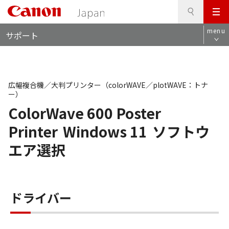
検
このページの本文へ
メ
索
ロ
ニ
menu
サポート
ー
ュ
カ
ー
ル
ナ
ビ
広幅複合機／大判プリンター（colorWAVE／plotWAVE：トナ
ー）
ColorWave 600 Poster
Printer
Windows 11
ソフトウ
エア選択
ドライバー