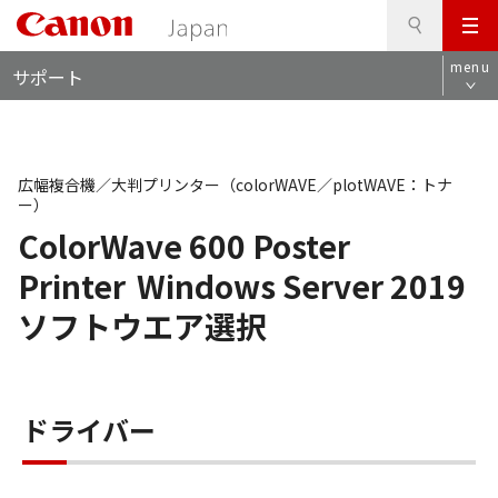
検
このページの本文へ
メ
索
ロ
ニ
menu
サポート
ー
ュ
カ
ー
ル
ナ
ビ
広幅複合機／大判プリンター（colorWAVE／plotWAVE：トナ
ー）
ColorWave 600 Poster
Printer
Windows Server 2019
ソフトウエア選択
ドライバー