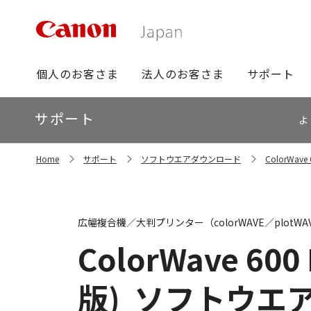
グ
個人のお客さま
法人のお客さま
サポート
ロ
ー
ロ
サポート
バ
よ
ー
ル
カ
ナ
サ
ル
Home
サポート
ソフトウエアダウンロード
ColorWav
イ
ビ
ナ
ト
ビ
内
の
現
広幅複合機／大判プリンター（colorWAVE／plotW
在
位
ColorWave 600 
置
版)
ソフトウエ