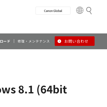
検
Canon Global
索
C
o
u
n
t
r
お問い合わせ
ロード
修理・メンテナンス
y
&
R
e
g
i
o
ws 8.1 (64bit
n