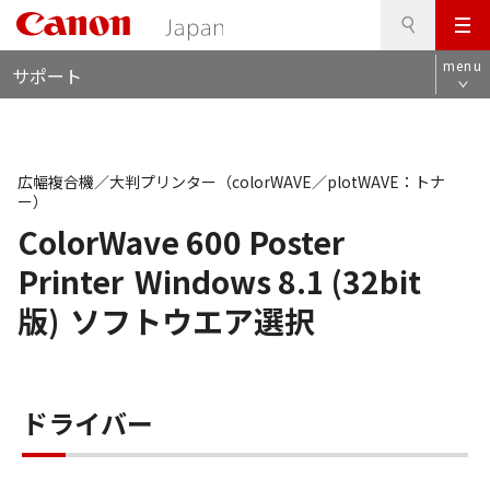
検
このページの本文へ
メ
索
ロ
ニ
menu
サポート
ー
ュ
カ
ー
ル
ナ
ビ
広幅複合機／大判プリンター（colorWAVE／plotWAVE：トナ
ー）
ColorWave 600 Poster
Printer
Windows 8.1 (32bit
版)
ソフトウエア選択
ドライバー