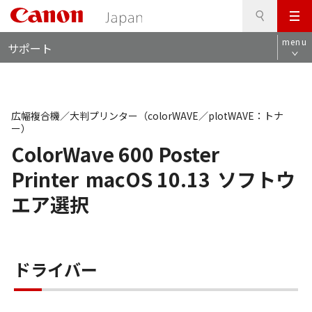
検
このページの本文へ
メ
索
ロ
ニ
menu
サポート
ー
ュ
カ
ー
ル
ナ
ビ
広幅複合機／大判プリンター（colorWAVE／plotWAVE：トナ
ー）
ColorWave 600 Poster
Printer
macOS 10.13
ソフトウ
エア選択
ドライバー