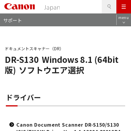
検
このページの本文へ
メ
索
ロ
ニ
menu
サポート
ー
ュ
カ
ー
ル
ナ
ビ
ドキュメントスキャナー（DR）
DR-S130
Windows 8.1 (64bit
版)
ソフトウエア選択
ドライバー
Canon Document Scanner DR-S150/S130